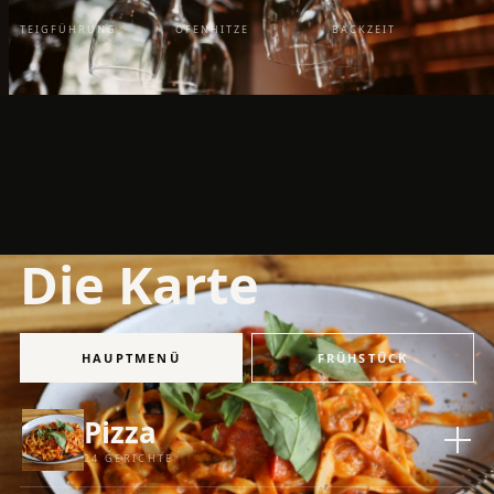
TEIGFÜHRUNG
OFENHITZE
BACKZEIT
Die Karte
HAUPTMENÜ
FRÜHSTÜCK
Pizza
24 GERICHTE