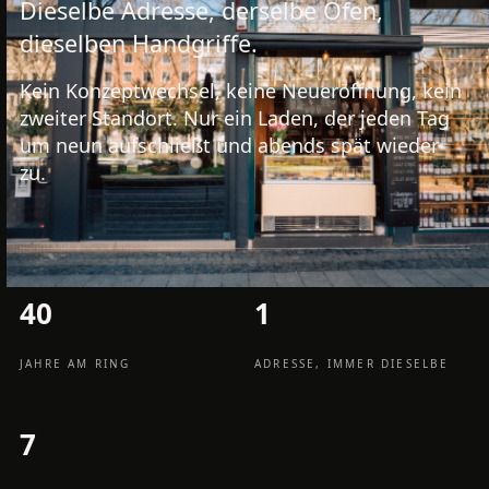
Dieselbe Adresse, derselbe Ofen,
dieselben Handgriffe.
Kein Konzeptwechsel, keine Neueröffnung, kein
zweiter Standort. Nur ein Laden, der jeden Tag
um neun aufschließt und abends spät wieder
zu.
40
1
JAHRE AM RING
ADRESSE, IMMER DIESELBE
7