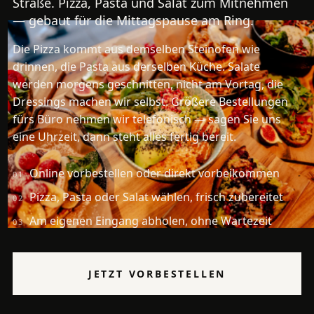
Straße. Pizza, Pasta und Salat zum Mitnehmen
— gebaut für die Mittagspause am Ring.
Die Pizza kommt aus demselben Steinofen wie
drinnen, die Pasta aus derselben Küche. Salate
werden morgens geschnitten, nicht am Vortag, die
Dressings machen wir selbst. Größere Bestellungen
fürs Büro nehmen wir telefonisch — sagen Sie uns
eine Uhrzeit, dann steht alles fertig bereit.
Online vorbestellen oder direkt vorbeikommen
01
Pizza, Pasta oder Salat wählen, frisch zubereitet
02
Am eigenen Eingang abholen, ohne Wartezeit
03
JETZT VORBESTELLEN