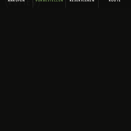
ANRUFEN
VORBESTELLEN
RESERVIEREN
ROUTE
Napolitanische Pizza,
Kaffee und Take away
am Kaiser-Wilhelm-Ring.
ADRESSE
Kaiser-Wilhelm-Ring 10
50672 Köln
+49 221 1260566
info@romeo.koeln
ÖFFNUNGSZEITEN
Mo–Do 09:00–22:00
Fr–Sa 09:00–00:00
So 09:00–22:00