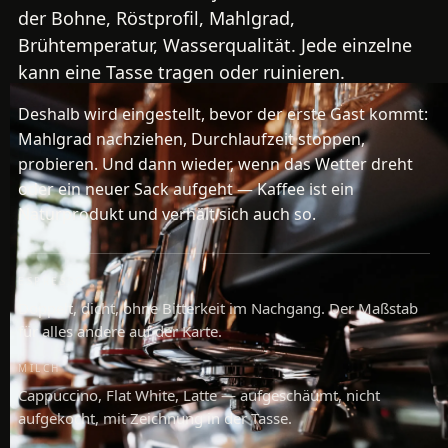
der Bohne, Röstprofil, Mahlgrad,
Brühtemperatur, Wasserqualität. Jede einzelne
kann eine Tasse tragen oder ruinieren.
Deshalb wird eingestellt, bevor der erste Gast kommt:
Mahlgrad nachziehen, Durchlaufzeit stoppen,
probieren. Und dann wieder, wenn das Wetter dreht
oder ein neuer Sack aufgeht — Kaffee ist ein
Naturprodukt und verhält sich auch so.
ESPRESSO
Doppelt, dicht, ohne Bitterkeit im Nachgang. Der Maßstab
für alles andere auf der Karte.
MILCH
Cappuccino, Flat White, Latte — aufgeschäumt, nicht
aufgekocht, mit Zeichnung in der Tasse.